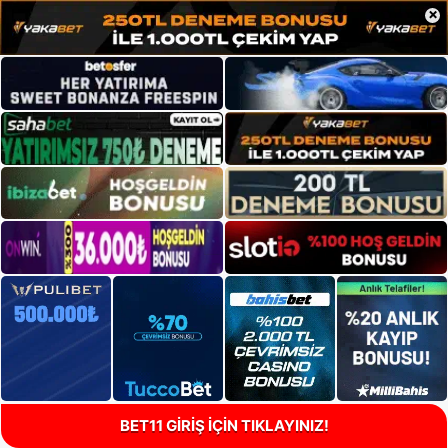
×
BET11 GİRİŞ İÇİN TIKLAYINIZ!