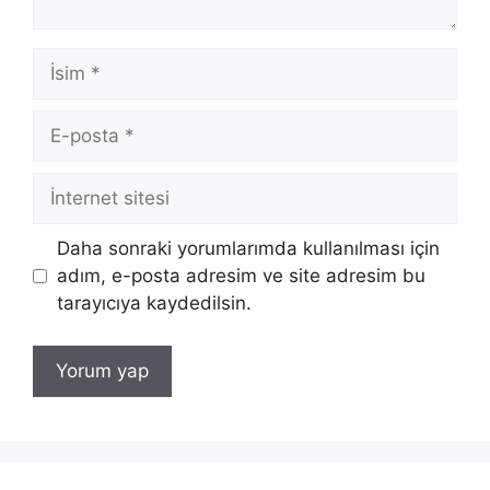
İsim
E-
posta
İnternet
sitesi
Daha sonraki yorumlarımda kullanılması için
adım, e-posta adresim ve site adresim bu
tarayıcıya kaydedilsin.