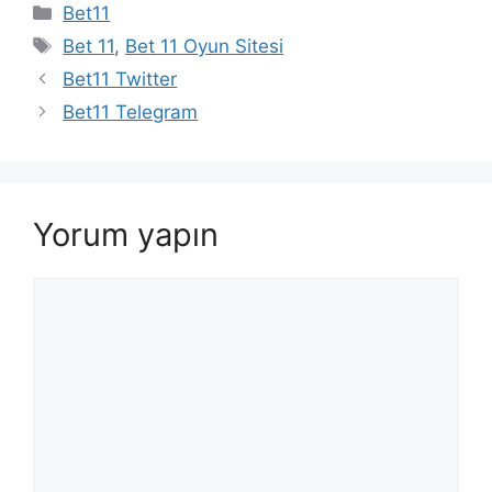
Kategoriler
Bet11
Etiketler
Bet 11
,
Bet 11 Oyun Sitesi
Bet11 Twitter
Bet11 Telegram
Yorum yapın
Yorum