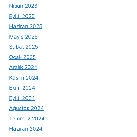
Nisan 2026
Eylül 2025
Haziran 2025
Mayıs 2025
Şubat 2025
Ocak 2025
Aralık 2024
Kasım 2024
Ekim 2024
Eylül 2024
Ağustos 2024
Temmuz 2024
Haziran 2024