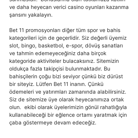
ve daha heyecan verici casino oyunları kazanma
şansını yakalayın.
Bet 11 promosyonları diğer tüm spor ve bahis
kategorileri için de geçerlidir. Siz değerli üyemiz
slot, bingo, basketbol, e-spor, dövüş sanatları
ve tahmin edemeyeceğiniz daha birçok
kategoride aktiviteler bulacaksınız. Sitemizin
oldukça fazla takipçisi bulunmaktadır. Bu
bahisçilerin çoğu bizi seviyor çünkü biz dürüst
bir siteyiz. Lütfen Bet 11 inanın. Çünkü
ödemeleri ve yatırımları zamanında alabilirsiniz.
Siz de sitemize üye olarak heyecanımıza ortak
olun. ekibi olarak üyelerimizin gönül rahatlığıyla
kullanabileceği bir eğlence ortamı yaratmak için
çaba göstermeye devam edeceğiz.