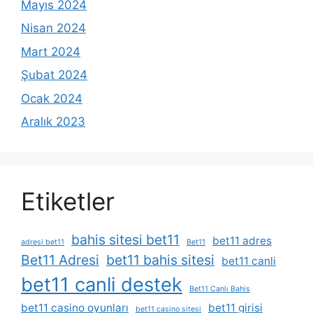
Mayıs 2024
Nisan 2024
Mart 2024
Şubat 2024
Ocak 2024
Aralık 2023
Etiketler
bahis sitesi bet11
bet11 adres
adresi bet11
Bet11
Bet11 Adresi
bet11 bahis sitesi
bet11 canli
bet11 canli destek
Bet11 Canlı Bahis
bet11 casino oyunları
bet11 girisi
bet11 casino sitesi