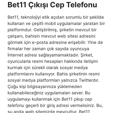
Bet11 Çıkışı Cep Telefonu
Bet11, teknolojiyi etik açıdan sorumlu bir şekilde
kullanan ve çeşitli mobil uygulamalar yaratan bir
platformdur. Geliştirilmiş, şirketin mevcut bir
çalışanı, bahisin mevcut web sitesi adresini
görmek için e-posta adresine erişebilir. Yine de
firmalar her zaman çok sayıda oyuncuya
İnternet adresi sağlayamamaktadır. Şirket,
oyuncularla resmi hesapları hakkında iletişim
kurmak için sürekli olarak sosyal medya
platformlarını kullanıyor. Bahis şirketinin resmi
sosyal medya platformları yalnızca Twitterdır.
Çoğu kişi bilgisayarınıza yüklemeden
kullanabileceğiniz uygulamaları sever. Bu
uygulamayı kullanmak için
Bet11 çıkışı cep
telefonu
geçerli bir giriş adresi vermelisiniz. Bu,
şu anda web sitemizde mevcuttur. Bet11