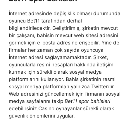
İnternet adresinde değişiklik olması durumunda
oyuncu Bet11 tarafından derhal
bilgilendirilecektir. Geliştirilmiş, şirketin mevcut
bir çalışanı, bahisin mevcut web sitesi adresini
görmek için e-posta adresine erişebilir. Yine de
firmalar her zaman çok sayıda oyuncuya
İnternet adresi sağlayamamaktadır. Şirket,
oyuncularla resmi hesapları hakkında iletişim
kurmak için sürekli olarak sosyal medya
platformlarını kullanıyor. Bahis şirketinin resmi
sosyal medya platformları yalnızca Twitterdır.
Web adresinizi güncellemek için firmanın sosyal
medya sayfalarını takip
Bet11 spor bahisleri
edebilirsiniz.Casino oynayanlar sürekli olarak
güvenlik önlemlerini uygular.