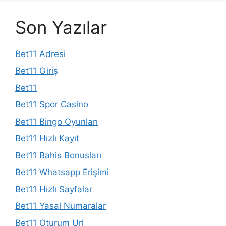
Son Yazılar
Bet11 Adresi
Bet11 Giriş
Bet11
Bet11 Spor Casino
Bet11 Bingo Oyunları
Bet11 Hızlı Kayıt
Bet11 Bahis Bonusları
Bet11 Whatsapp Erişimi
Bet11 Hızlı Sayfalar
Bet11 Yasal Numaralar
Bet11 Oturum Url