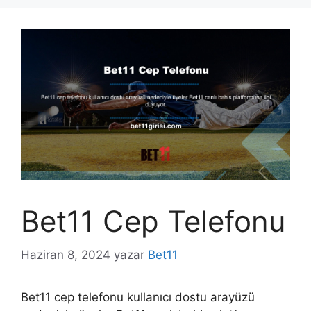
Bet11 Cep Telefonu
Haziran 8, 2024
yazar
Bet11
Bet11 cep telefonu kullanıcı dostu arayüzü