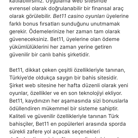
katılabilirsiniz. Uygulama web sitesinde
evrensel olarak doğrulanabilir bir finansal araç
olarak görülebilir.
Bet11 casino oyunları
üyelerine
farklı bonus fırsatları sunduğunu unutmamak
gerekir. Ödemelerinize her zaman tam olarak
güveneceksiniz. Bet11, üyelerine olan ödeme
yükümlülüklerini her zaman yerine getiren
güvenilir bir canlı bahis şirketidir.
Bet11, dikkat çeken çeşitli özellikleriyle tanınan,
Türkiye’de oldukça saygın bir bahis sitesidir.
Şirket web sitesine her hafta düzenli olarak yeni
oyunlar, özellikler ve en son teknolojiyi ekliyor.
Bet11, kaydınızın her aşamasında sizi bonuslarla
ödüllendiren mükemmel bir sisteme sahiptir.
Kaliteli ve güvenilir özellikleriyle tanınan Türk
bahisçiler, Bet11 en popülerleri arasında sporda
sürekli zafere yol açacak seçenekleri