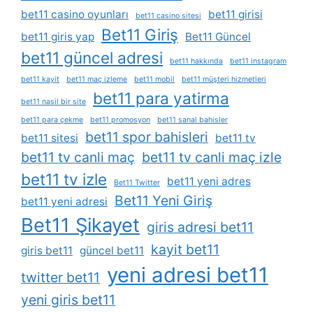
bet11 casino oyunları
bet11 girisi
bet11 casino sitesi
Bet11 Giriş
bet11 giris yap
Bet11 Güncel
bet11 güncel adresi
bet11 hakkında
bet11 instagram
bet11 kayit
bet11 maç izleme
bet11 mobil
bet11 müşteri hizmetleri
bet11 para yatirma
bet11 nasil bir site
bet11 para çekme
bet11 promosyon
bet11 sanal bahisler
bet11 spor bahisleri
bet11 sitesi
bet11 tv
bet11 tv canli maç
bet11 tv canli maç izle
bet11 tv izle
bet11 yeni adres
Bet11 Twitter
Bet11 Yeni Giriş
bet11 yeni adresi
Bet11 Şikayet
giris adresi bet11
kayit bet11
giris bet11
güncel bet11
yeni adresi bet11
twitter bet11
yeni giris bet11