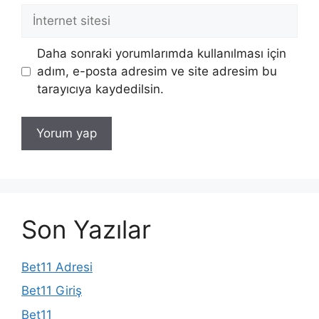
İnternet
sitesi
Daha sonraki yorumlarımda kullanılması için
adım, e-posta adresim ve site adresim bu
tarayıcıya kaydedilsin.
Son Yazılar
Bet11 Adresi
Bet11 Giriş
Bet11