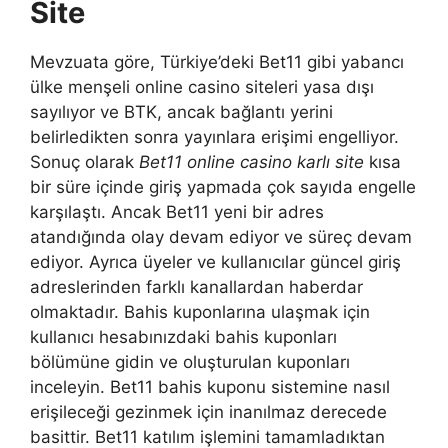
Site
Mevzuata göre, Türkiye’deki Bet11 gibi yabancı
ülke menşeli online casino siteleri yasa dışı
sayılıyor ve BTK, ancak bağlantı yerini
belirledikten sonra yayınlara erişimi engelliyor.
Sonuç olarak
Bet11 online casino karlı site
kısa
bir süre içinde giriş yapmada çok sayıda engelle
karşılaştı. Ancak Bet11 yeni bir adres
atandığında olay devam ediyor ve süreç devam
ediyor. Ayrıca üyeler ve kullanıcılar güncel giriş
adreslerinden farklı kanallardan haberdar
olmaktadır. Bahis kuponlarına ulaşmak için
kullanıcı hesabınızdaki bahis kuponları
bölümüne gidin ve oluşturulan kuponları
inceleyin. Bet11 bahis kuponu sistemine nasıl
erişileceği gezinmek için inanılmaz derecede
basittir. Bet11 katılım işlemini tamamladıktan