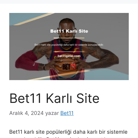
Bet11 Karlı Site
Aralık 4, 2024
yazar
Bet11
Bet11 karlı site popülerliği daha karlı bir sistemle