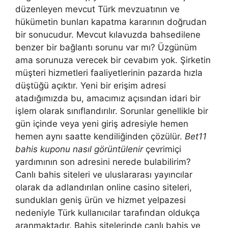
düzenleyen mevcut Türk mevzuatının ve
hükümetin bunları kapatma kararının doğrudan
bir sonucudur. Mevcut kılavuzda bahsedilene
benzer bir bağlantı sorunu var mı? Üzgünüm
ama sorunuza verecek bir cevabım yok. Şirketin
müşteri hizmetleri faaliyetlerinin pazarda hızla
düştüğü açıktır. Yeni bir erişim adresi
atadığımızda bu, amacımız açısından idari bir
işlem olarak sınıflandırılır. Sorunlar genellikle bir
gün içinde veya yeni giriş adresiyle hemen
hemen aynı saatte kendiliğinden çözülür.
Bet11
bahis kuponu nasıl görüntülenir
çevrimiçi
yardımının son adresini nerede bulabilirim?
Canlı bahis siteleri ve uluslararası yayıncılar
olarak da adlandırılan online casino siteleri,
sundukları geniş ürün ve hizmet yelpazesi
nedeniyle Türk kullanıcılar tarafından oldukça
aranmaktadır. Bahis sitelerinde canlı bahis ve