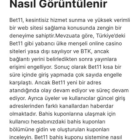
Nasıl Görüntülenir
Bet11, kesintisiz hizmet sunma ve yüksek verimli
bir web sitesi sağlama konusunda zengin bir
deneyime sahiptir.Mevzuata göre, Türkiye’deki
Bet11 gibi yabancı ülke menşeli online casino
siteleri yasa dışı sayılıyor ve BTK, ancak
bağlantı yerini belirledikten sonra yayınlara
erişimi engelliyor. Sonuç olarak Bet11 kısa bir
süre içinde giriş yapmada çok sayıda engelle
karşılaştı. Ancak Bet11 yeni bir adres
atandığında olay devam ediyor ve süreç devam
ediyor. Ayrıca üyeler ve kullanıcılar güncel giriş
adreslerinden farklı kanallardan haberdar
olmaktadır. Bahis kuponlarına ulaşmak için
kullanıcı hesabınızdaki bahis kuponları
bölümüne gidin ve oluşturulan kuponları
inceleyin. Bet11 bahis kuponu sistemine nasıl