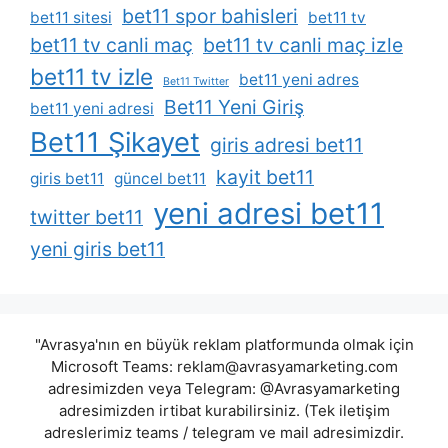
bet11 spor bahisleri
bet11 sitesi
bet11 tv
bet11 tv canli maç
bet11 tv canli maç izle
bet11 tv izle
bet11 yeni adres
Bet11 Twitter
Bet11 Yeni Giriş
bet11 yeni adresi
Bet11 Şikayet
giris adresi bet11
kayit bet11
giris bet11
güncel bet11
yeni adresi bet11
twitter bet11
yeni giris bet11
"Avrasya'nın en büyük reklam platformunda olmak için
Microsoft Teams:
reklam@avrasyamarketing.com
adresimizden veya Telegram: @Avrasyamarketing
adresimizden irtibat kurabilirsiniz. (Tek iletişim
adreslerimiz teams / telegram ve mail adresimizdir.