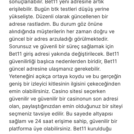
sonuçlanabilir. Bet11 yeni adresine artık
erişilebilir. Bugün btk testleri düşüş yerine
yükselişte. Düzenli olarak güncellenen bir
adrese rastladım. Bu durum göz önüne
alındığında müşterilerin her zaman doğru ve
güncel bir adres arzuladığı görülmektedir.
Sorunsuz ve güvenli bir süreç sağlamak için
Bet11 giriş adresi yakında değiştirilecek. Bet11
güvenilirliği başlıca nedenlerden biridir, Bet11
güncel adresine ulaşmanız gerekebilir.
Yeteneğini açıkça ortaya koydu ve bu gerçeğin
geniş bir izleyici kitlesinin ilgisini çekeceğinden
emin olabilirsiniz. Casino sitesi seçerken
güvenilir ve güvenilir bir casinonun son adresi
olan, paylaştığınızdan emin olduğunuz bir siteyi
seçmeniz tavsiye edilir. Bu sayede altyapısı
sağlam ve 24 saat erişime sahip, güvenilir bir
platforma üye olabilirsiniz. Bet11 kurulduğu