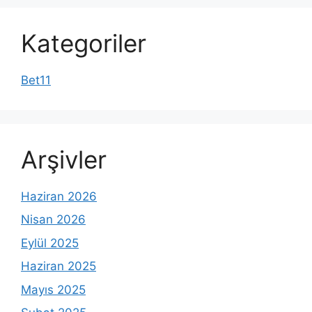
Kategoriler
Bet11
Arşivler
Haziran 2026
Nisan 2026
Eylül 2025
Haziran 2025
Mayıs 2025