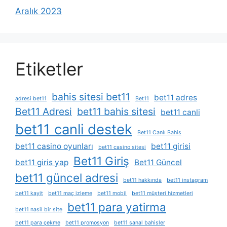
Aralık 2023
Etiketler
bahis sitesi bet11
bet11 adres
adresi bet11
Bet11
Bet11 Adresi
bet11 bahis sitesi
bet11 canli
bet11 canli destek
Bet11 Canlı Bahis
bet11 casino oyunları
bet11 girisi
bet11 casino sitesi
Bet11 Giriş
bet11 giris yap
Bet11 Güncel
bet11 güncel adresi
bet11 hakkında
bet11 instagram
bet11 kayit
bet11 maç izleme
bet11 mobil
bet11 müşteri hizmetleri
bet11 para yatirma
bet11 nasil bir site
bet11 para çekme
bet11 promosyon
bet11 sanal bahisler