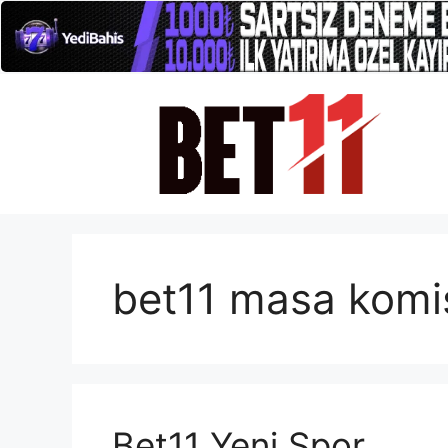
İçeriğe
atla
bet11 masa komi
Bet11 Yeni Spor