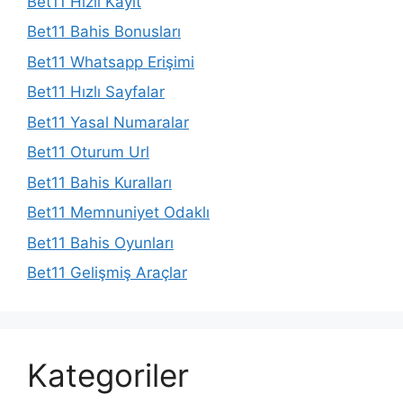
Bet11 Hızlı Kayıt
Bet11 Bahis Bonusları
Bet11 Whatsapp Erişimi
Bet11 Hızlı Sayfalar
Bet11 Yasal Numaralar
Bet11 Oturum Url
Bet11 Bahis Kuralları
Bet11 Memnuniyet Odaklı
Bet11 Bahis Oyunları
Bet11 Gelişmiş Araçlar
Kategoriler