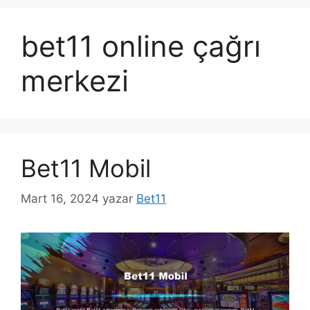
bet11 online çağrı
merkezi
Bet11 Mobil
Mart 16, 2024
yazar
Bet11