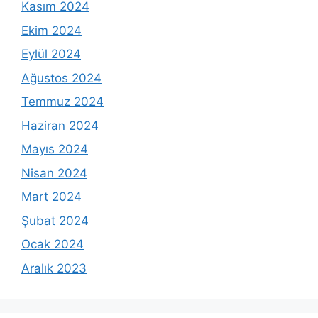
Kasım 2024
Ekim 2024
Eylül 2024
Ağustos 2024
Temmuz 2024
Haziran 2024
Mayıs 2024
Nisan 2024
Mart 2024
Şubat 2024
Ocak 2024
Aralık 2023