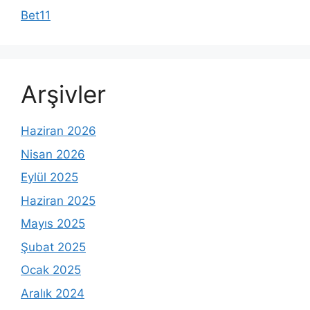
Bet11
Arşivler
Haziran 2026
Nisan 2026
Eylül 2025
Haziran 2025
Mayıs 2025
Şubat 2025
Ocak 2025
Aralık 2024