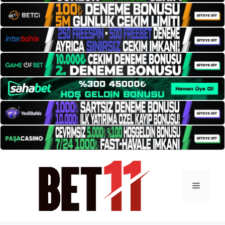
İçeriğe
atla
Menü