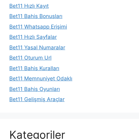
Bet11 Hızlı Kayıt
Bet11 Bahis Bonusları
Bet11 Whatsapp Erişimi
Bet11 Hızlı Sayfalar
Bet11 Yasal Numaralar
Bet11 Oturum Url
Bet11 Bahis Kuralları
Bet11 Memnuniyet Odaklı
Bet11 Bahis Oyunları
Bet11 Gelişmiş Araçlar
Kategoriler