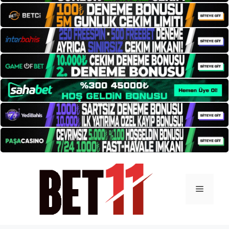
İçeriğe
atla
Menü