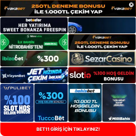
×
BET11 GİRİŞ İÇİN TIKLAYINIZ!