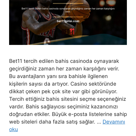
Bet11 tercih edilen bahis casinoda oynayarak
geçirdiğiniz zaman her zaman karşılığını verir.
Bu avantajların yanı sıra bahisle ilgilenen
kişilerin sayısı da artıyor. Casino sektöründe
dikkat çeken pek çok site var gibi görünüyor.
Tercih ettiğiniz bahis sitesini seçme seçeneğiniz
vardır. Bahis sağlayıcısı seçiminiz kazancınızı
doğrudan etkiler. Büyük e-posta listelerine sahip
web siteleri daha fazla satış sağlar. …
Devamını
oku