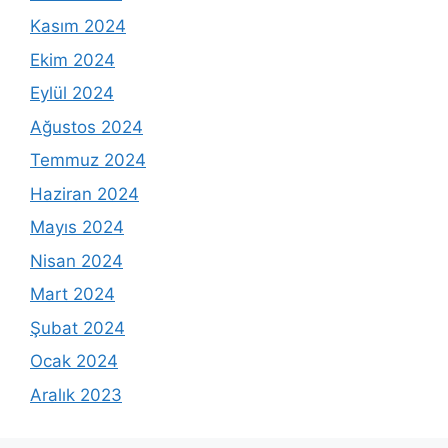
Kasım 2024
Ekim 2024
Eylül 2024
Ağustos 2024
Temmuz 2024
Haziran 2024
Mayıs 2024
Nisan 2024
Mart 2024
Şubat 2024
Ocak 2024
Aralık 2023