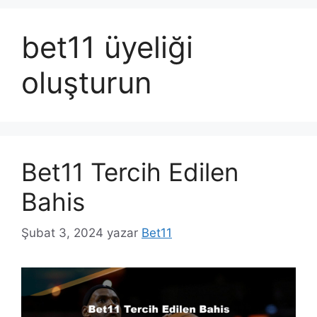
bet11 üyeliği
oluşturun
Bet11 Tercih Edilen
Bahis
Şubat 3, 2024
yazar
Bet11