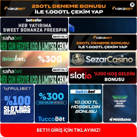
×
BET11 GİRİŞ İÇİN TIKLAYINIZ!