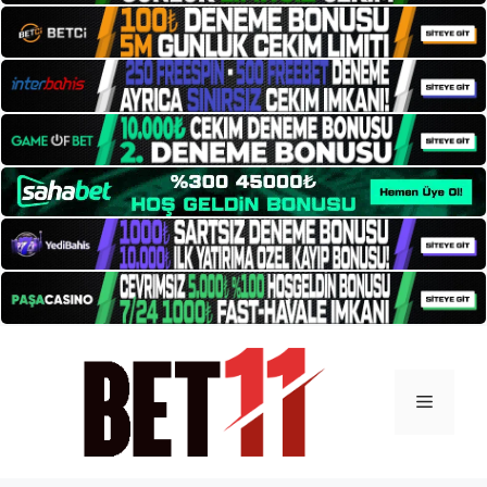
İçeriğe
atla
Menü