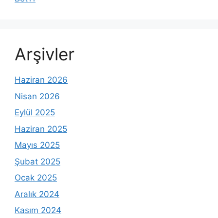
Arşivler
Haziran 2026
Nisan 2026
Eylül 2025
Haziran 2025
Mayıs 2025
Şubat 2025
Ocak 2025
Aralık 2024
Kasım 2024