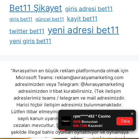
Bet11 Şikayet
giris adresi bet11
kayit bet11
giris bet11
güncel bet11
yeni adresi bet11
twitter bet11
yeni giris bet11
"Avrasya'nın en büyük reklam platformunda olmak için
Microsoft Teams:
reklam@avrasyamarketing.com
adresimizden veya Telegram: @Avrasyamarketing
adresimizden irtibat kurabilirsiniz. (Tek iletişim
adreslerimiz teams / telegram ve mail adresimizdir.
Harici hiçbir iletişim adresimiz bulunmamaktadır.
Lütfen itibar etmeyiniz.) Türkiye yasalarına göre 7258
sayılı kanun uyarınca yasa dışı bahis oynamanın
cezaları mevcuttur. Şu an bulunduğunuz site hiç bir
şekilde illegal bahis oyunları oynatmıyor ve oynamaya
aracı olmuyordur.
rossobet
|
batumslot
|
betesbet
|