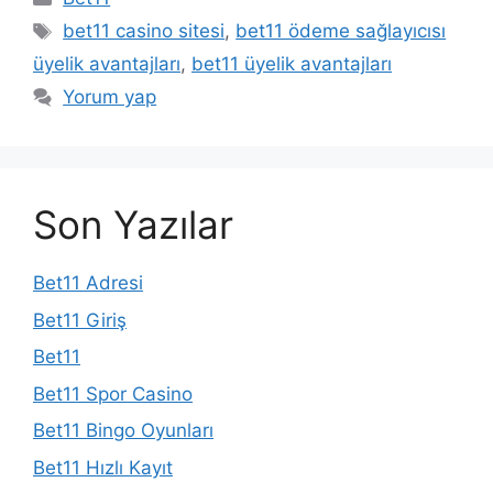
Etiketler
bet11 casino sitesi
,
bet11 ödeme sağlayıcısı
üyelik avantajları
,
bet11 üyelik avantajları
Yorum yap
Son Yazılar
Bet11 Adresi
Bet11 Giriş
Bet11
Bet11 Spor Casino
Bet11 Bingo Oyunları
Bet11 Hızlı Kayıt